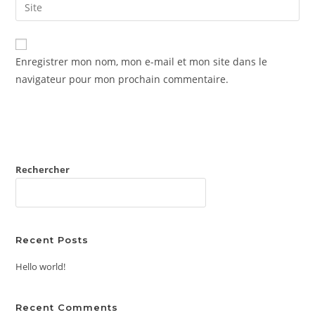
Saisir
to
address
l’URL
comment
to
de
comment
votre
Enregistrer mon nom, mon e-mail et mon site dans le
site
navigateur pour mon prochain commentaire.
(facultatif)
Rechercher
RECHERCHER
Recent Posts
Hello world!
Recent Comments