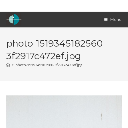
Skip
to
content
Menu
photo-1519345182560-
3f2917c472ef.jpg
>
photo-1519345182560-3f2917c472ef.jpg