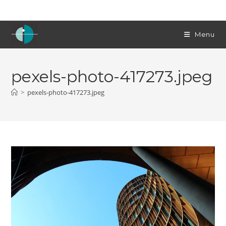
Skip
to
content
Menu
pexels-photo-417273.jpeg
>
pexels-photo-417273.jpeg