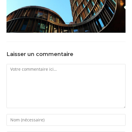
Laisser un commentaire
Comment
Enter
your