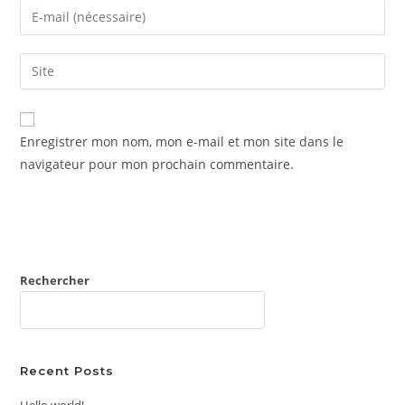
name
Enter
or
your
username
email
Saisir
to
address
l’URL
comment
to
de
comment
votre
Enregistrer mon nom, mon e-mail et mon site dans le
site
navigateur pour mon prochain commentaire.
(facultatif)
Rechercher
RECHERCHER
Recent Posts
Hello world!