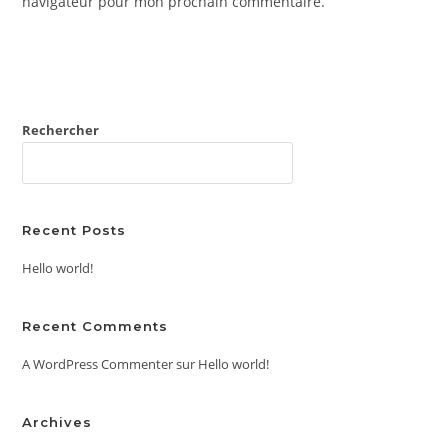
navigateur pour mon prochain commentaire.
(facultatif)
Rechercher
RECHERCHER
Recent Posts
Hello world!
Recent Comments
A WordPress Commenter
sur
Hello world!
Archives