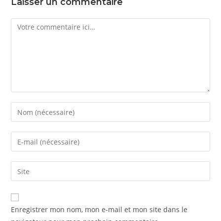
Laisser un commentaire
Comment
Enter
your
name
Enter
or
your
username
email
Saisir
to
address
l’URL
comment
to
de
comment
votre
Enregistrer mon nom, mon e-mail et mon site dans le
site