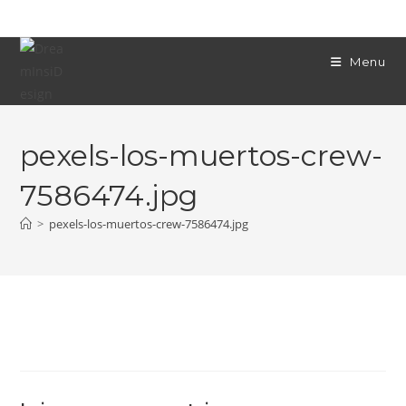
Skip
to
content
Menu
pexels-los-muertos-crew-
7586474.jpg
>
pexels-los-muertos-crew-7586474.jpg