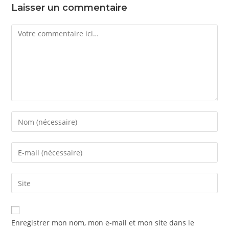
Laisser un commentaire
Comment
Enter
your
name
Enter
or
your
username
email
Saisir
to
address
l’URL
comment
to
de
comment
votre
Enregistrer mon nom, mon e-mail et mon site dans le