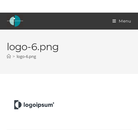
Skip
to
content
Menu
logo-6.png
>
logo-6.png