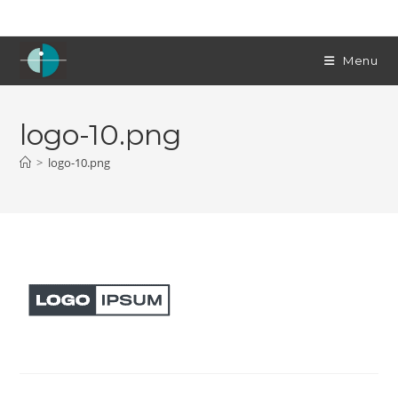
Skip
to
content
Menu
logo-10.png
>
logo-10.png