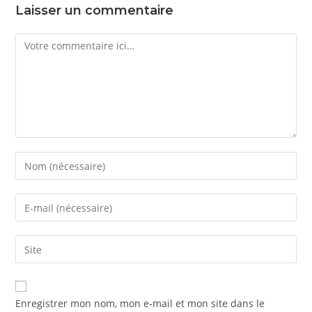
Laisser un commentaire
Comment
Enter
your
name
Enter
or
your
username
email
Saisir
to
address
l’URL
comment
to
de
comment
votre
Enregistrer mon nom, mon e-mail et mon site dans le