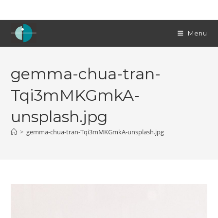
Skip
to
content
Menu
gemma-chua-tran-
Tqi3mMKGmkA-
unsplash.jpg
>
gemma-chua-tran-Tqi3mMKGmkA-unsplash.jpg