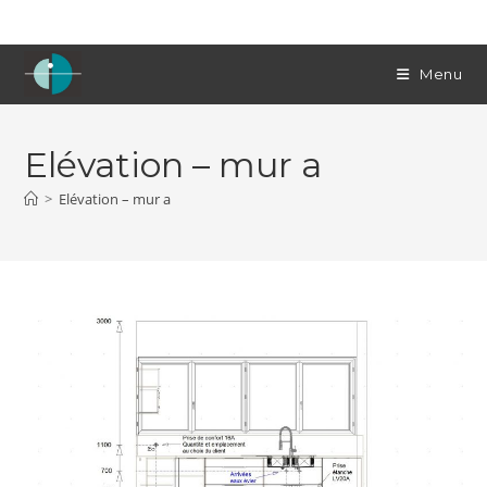
Skip
to
content
Menu
Elévation – mur a
>
Elévation – mur a