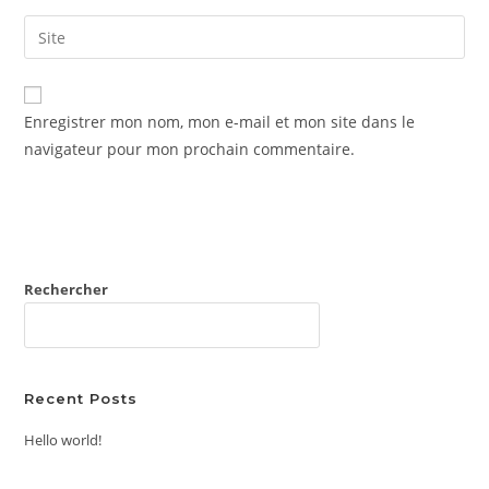
username
email
Saisir
to
address
l’URL
comment
to
de
comment
votre
Enregistrer mon nom, mon e-mail et mon site dans le
site
navigateur pour mon prochain commentaire.
(facultatif)
Rechercher
RECHERCHER
Recent Posts
Hello world!