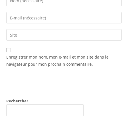
your
name
Enter
or
your
username
email
Saisir
to
address
l’URL
comment
to
de
comment
votre
Enregistrer mon nom, mon e-mail et mon site dans le
site
navigateur pour mon prochain commentaire.
(facultatif)
Rechercher
RECHERCHER