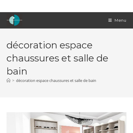
Skip
to
content
Menu
décoration espace
chaussures et salle de
bain
>
décoration espace chaussures et salle de bain