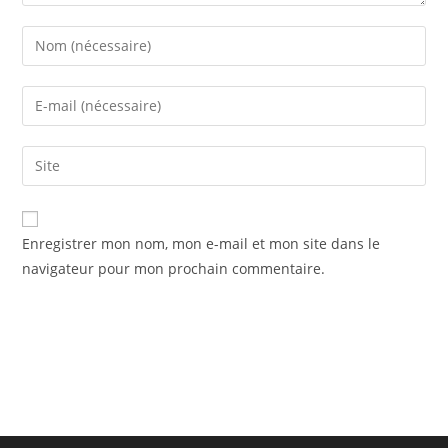
Enter
your
name
Enter
or
your
username
email
Saisir
to
address
l’URL
comment
to
de
comment
votre
Enregistrer mon nom, mon e-mail et mon site dans le
site
navigateur pour mon prochain commentaire.
(facultatif)