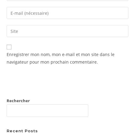
name
Enter
or
your
username
email
Saisir
to
address
l’URL
comment
to
de
comment
votre
Enregistrer mon nom, mon e-mail et mon site dans le
site
navigateur pour mon prochain commentaire.
(facultatif)
Rechercher
RECHERCHER
Recent Posts