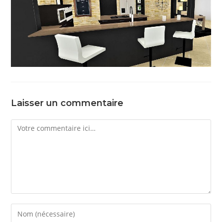
Laisser un commentaire
Comment
Enter
your