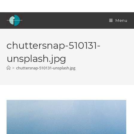
Skip
to
content
Menu
chuttersnap-510131-
unsplash.jpg
>
chuttersnap-510131-unsplash.jpg