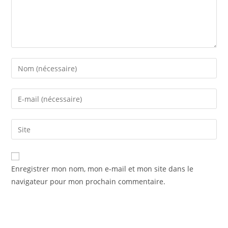
Enter
your
name
Enter
or
your
username
email
Saisir
to
address
l’URL
comment
to
de
comment
votre
Enregistrer mon nom, mon e-mail et mon site dans le
site
navigateur pour mon prochain commentaire.
(facultatif)