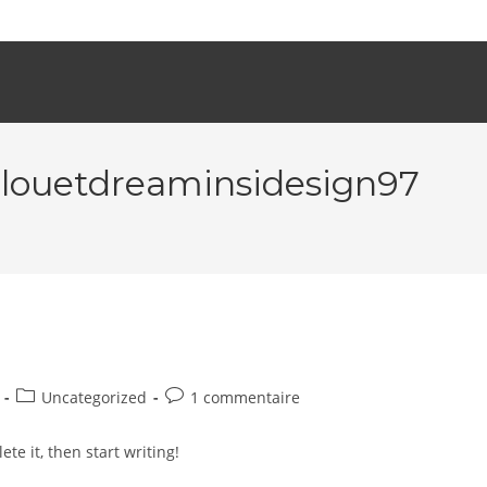
alouetdreaminsidesign97
Post
Commentaires
Uncategorized
1 commentaire
category:
de
la
te it, then start writing!
publication :