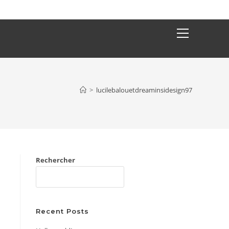
Main
Menu
>
lucilebalouetdreaminsidesign97
Rechercher
RECHERCHER
Recent Posts