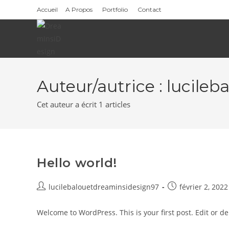
Skip
Accueil
A Propos
Portfolio
Contact
to
content
Auteur/autrice :
lucileb
Cet auteur a écrit 1 articles
Hello world!
Auteur/autrice
Publication
lucilebalouetdreaminsidesign97
février 2, 2022
de
publiée :
la
Welcome to WordPress. This is your first post. Edit or dele
publication :