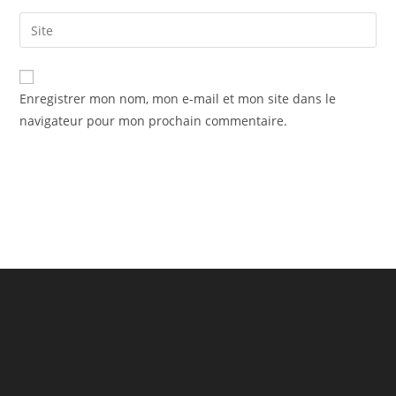
username
email
Saisir
to
address
l’URL
comment
to
de
comment
votre
Enregistrer mon nom, mon e-mail et mon site dans le
site
navigateur pour mon prochain commentaire.
(facultatif)