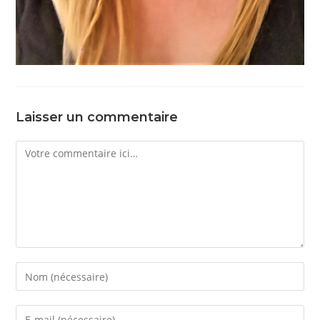
Laisser un commentaire
Comment
Enter
your
name
Enter