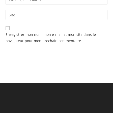
or
your
username
email
Saisir
to
address
l’URL
comment
to
de
comment
votre
Enregistrer mon nom, mon e-mail et mon site dans le
site
navigateur pour mon prochain commentaire.
(facultatif)