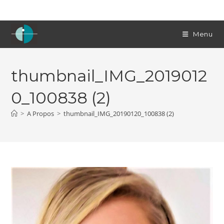
Skip
to
content
Menu
thumbnail_IMG_2019012
0_100838 (2)
>
A Propos
>
thumbnail_IMG_20190120_100838 (2)