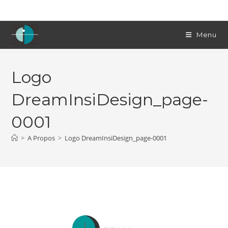
Skip
to
content
Menu
Logo
DreamInsiDesign_page-
0001
>
A Propos
>
Logo DreamInsiDesign_page-0001