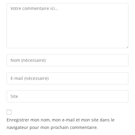
Comment
Enter
your
name
Enter
or
your
username
email
Saisir
to
address
l’URL
comment
to
de
comment
votre
Enregistrer mon nom, mon e-mail et mon site dans le
site
navigateur pour mon prochain commentaire.
(facultatif)